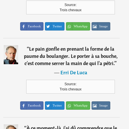
Source:
Trois chevaux
Facebook
Twitter
WhatsApp
Image
“
Le pain gonfle en prenant la forme de la
paume du boulanger. Le porter à sa bouche,
c'est comme serrer la main de qui l'a pétri.
”
―
Erri De Luca
Source:
Trois chevaux
Facebook
Twitter
WhatsApp
Image
“
À ce moment-là, j'ai dû comprendre que le