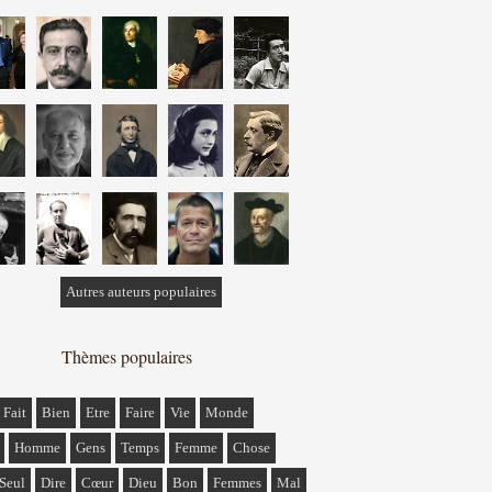
Autres auteurs populaires
Thèmes populaires
Fait
Bien
Etre
Faire
Vie
Monde
Homme
Gens
Temps
Femme
Chose
Seul
Dire
Cœur
Dieu
Bon
Femmes
Mal