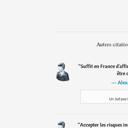
Autres citat
“
Suffit en France d'aff
être 
―
Alex
Un Juif pas 
“
Accepter les risques iné