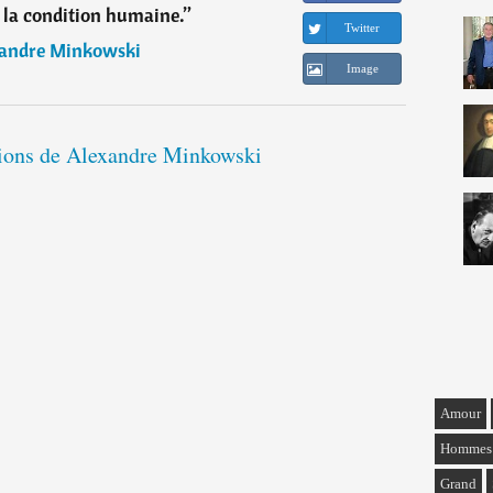
e la condition humaine.
”
Twitter
andre Minkowski
Image
ations de Alexandre Minkowski
Amour
Hommes
Grand