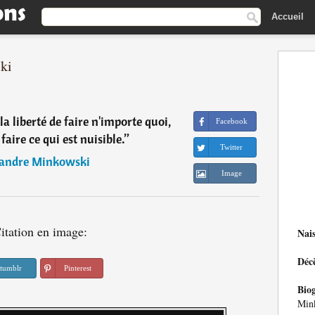
Accueil
ki
 la liberté de faire n'importe quoi,
Facebook
 faire ce qui est nuisible.
”
Twitter
andre Minkowski
Image
itation en image:
Nai
Déc
tumblr
Pinterest
Bio
Min