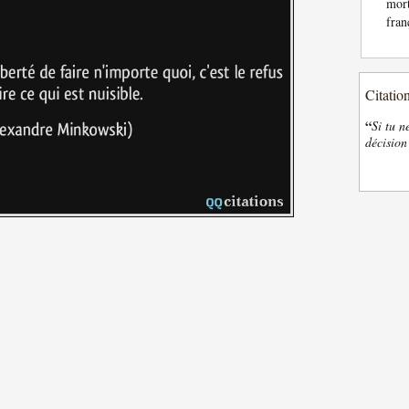
mor
fran
Citatio
“
Si tu n
décision