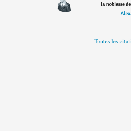
la noblesse d
―
Alex
Toutes les cit