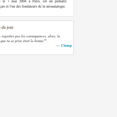
t le 7 mai 2004 à Paris, est un pédiatre
çais et l'un des fondateurs de la néonatalogie.
n du jour
e regrettes pas les conséquences, alors, la
”
 que tu as prise était la bonne.
Clamp
—