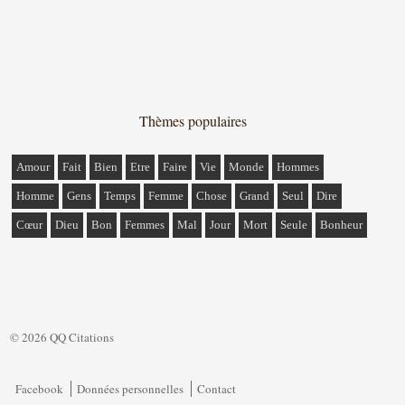
Thèmes populaires
Amour
Fait
Bien
Etre
Faire
Vie
Monde
Hommes
Homme
Gens
Temps
Femme
Chose
Grand
Seul
Dire
Cœur
Dieu
Bon
Femmes
Mal
Jour
Mort
Seule
Bonheur
© 2026 QQ Citations
Facebook
Données personnelles
Contact