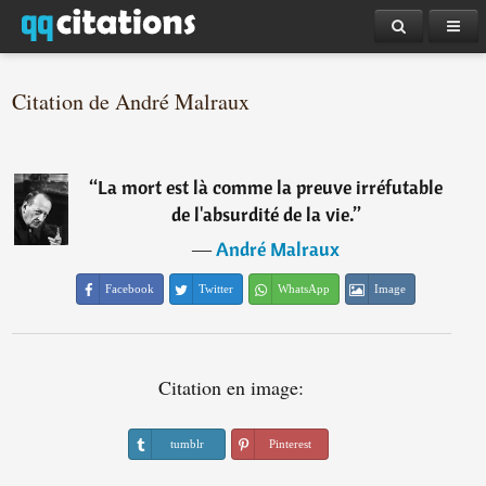
Citation de André Malraux
“
La mort est là comme la preuve irréfutable
de l'absurdité de la vie.
”
―
André Malraux
Facebook
Twitter
WhatsApp
Image
Citation en image:
tumblr
Pinterest