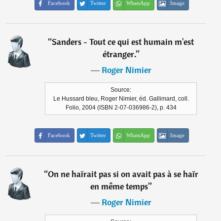
Facebook
Twitter
WhatsApp
Image
“
Sanders - Tout ce qui est humain m'est
étranger.
”
―
Roger Nimier
Source:
Le Hussard bleu, Roger Nimier, éd. Gallimard, coll.
Folio, 2004 (ISBN 2-07-036986-2), p. 434
Facebook
Twitter
WhatsApp
Image
“
On ne haïrait pas si on avait pas à se haïr
en même temps
”
―
Roger Nimier