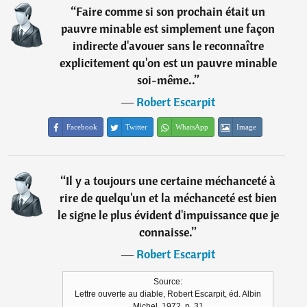
“
Faire comme si son prochain était un
pauvre minable est simplement une façon
indirecte d'avouer sans le reconnaître
explicitement qu'on est un pauvre minable
soi-même..
”
―
Robert Escarpit
Facebook
Twitter
WhatsApp
Image
“
Il y a toujours une certaine méchanceté à
rire de quelqu'un et la méchanceté est bien
le signe le plus évident d'impuissance que je
connaisse.
”
―
Robert Escarpit
Source:
Lettre ouverte au diable, Robert Escarpit, éd. Albin
Michel, 1972, p. 31