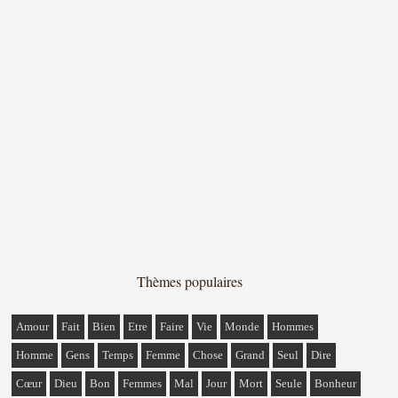
Thèmes populaires
Amour
Fait
Bien
Etre
Faire
Vie
Monde
Hommes
Homme
Gens
Temps
Femme
Chose
Grand
Seul
Dire
Cœur
Dieu
Bon
Femmes
Mal
Jour
Mort
Seule
Bonheur