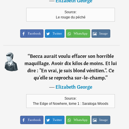
―
Elizabeth George
Source:
Le rouge du péché
Facebook
Twitter
WhatsApp
Image
“
Becca aurait voulu effacer son horrible
maquillage. Avoir dix kilos de moins. Et lui
dire : "En vrai, je suis blond vénitien.". Ce
qu'elle se reprocha sur-le-champ.
”
―
Elizabeth George
Source:
The Edge of Nowhere, tome 1 : Saratoga Woods
Facebook
Twitter
WhatsApp
Image