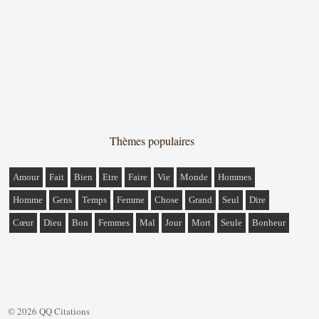
Thèmes populaires
Amour
Fait
Bien
Etre
Faire
Vie
Monde
Hommes
Homme
Gens
Temps
Femme
Chose
Grand
Seul
Dire
Cœur
Dieu
Bon
Femmes
Mal
Jour
Mort
Seule
Bonheur
© 2026 QQ Citations