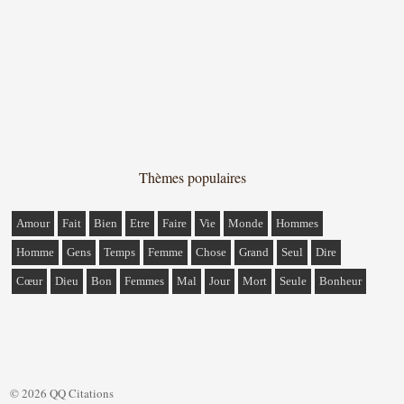
Thèmes populaires
Amour
Fait
Bien
Etre
Faire
Vie
Monde
Hommes
Homme
Gens
Temps
Femme
Chose
Grand
Seul
Dire
Cœur
Dieu
Bon
Femmes
Mal
Jour
Mort
Seule
Bonheur
© 2026 QQ Citations