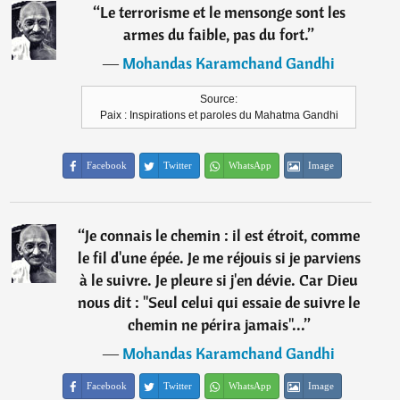
“
Le terrorisme et le mensonge sont les
armes du faible, pas du fort.
”
―
Mohandas Karamchand Gandhi
Source:
Paix : Inspirations et paroles du Mahatma Gandhi
Facebook
Twitter
WhatsApp
Image
“
Je connais le chemin : il est étroit, comme
le fil d'une épée. Je me réjouis si je parviens
à le suivre. Je pleure si j'en dévie. Car Dieu
nous dit : "Seul celui qui essaie de suivre le
chemin ne périra jamais"...
”
―
Mohandas Karamchand Gandhi
Facebook
Twitter
WhatsApp
Image