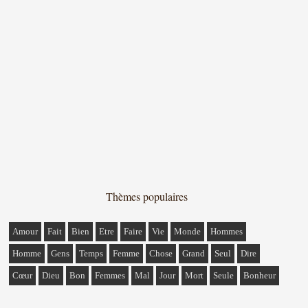
Thèmes populaires
Amour
Fait
Bien
Etre
Faire
Vie
Monde
Hommes
Homme
Gens
Temps
Femme
Chose
Grand
Seul
Dire
Cœur
Dieu
Bon
Femmes
Mal
Jour
Mort
Seule
Bonheur