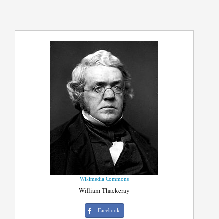
Wikimedia Commons
William Thackeray
Facebook