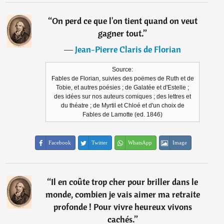
“
On perd ce que l'on tient quand on veut
gagner tout.
”
―
Jean-Pierre Claris de Florian
Source:
Fables de Florian, suivies des poëmes de Ruth et de
Tobie, et autres poésies ; de Galatée et d'Estelle ;
des idées sur nos auteurs comiques ; des lettres et
du théatre ; de Myrtil et Chloé et d'un choix de
Fables de Lamotte (ed. 1846)
Facebook
Twitter
WhatsApp
Image
“
Il en coûte trop cher pour briller dans le
monde, combien je vais aimer ma retraite
profonde ! Pour vivre heureux vivons
cachés.
”