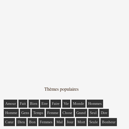
Thèmes populaires
Amour
Fait
Bien
Etre
Faire
Vie
Monde
Hommes
Homme
Gens
Temps
Femme
Chose
Grand
Seul
Dire
Cœur
Dieu
Bon
Femmes
Mal
Jour
Mort
Seule
Bonheur