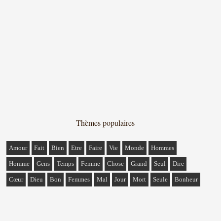
Thèmes populaires
Amour
Fait
Bien
Etre
Faire
Vie
Monde
Hommes
Homme
Gens
Temps
Femme
Chose
Grand
Seul
Dire
Cœur
Dieu
Bon
Femmes
Mal
Jour
Mort
Seule
Bonheur