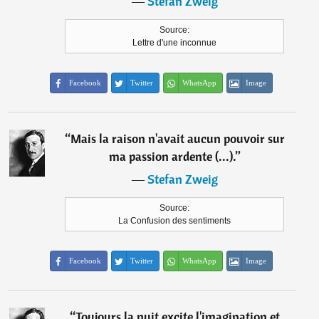
―
Stefan Zweig
Source:
Lettre d'une inconnue
Facebook
Twitter
WhatsApp
Image
“
Mais la raison n'avait aucun pouvoir sur
ma passion ardente (...).
”
―
Stefan Zweig
Source:
La Confusion des sentiments
Facebook
Twitter
WhatsApp
Image
“
Toujours la nuit excite l'imagination et