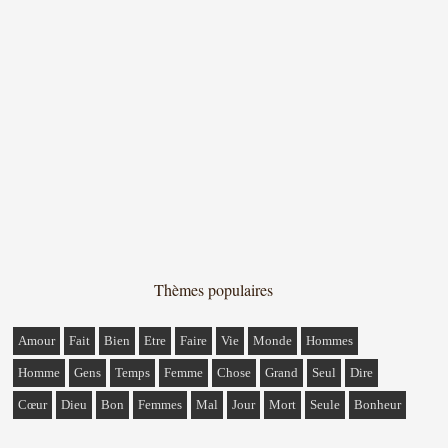
Thèmes populaires
Amour
Fait
Bien
Etre
Faire
Vie
Monde
Hommes
Homme
Gens
Temps
Femme
Chose
Grand
Seul
Dire
Cœur
Dieu
Bon
Femmes
Mal
Jour
Mort
Seule
Bonheur