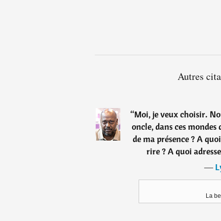
Autres cit
“
Moi, je veux choisir. N
oncle, dans ces mondes q
de ma présence ? A quoi
rire ? A quoi adress
―
L
La be