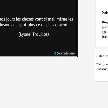
Nai
Bio
poèt
égal
fran
Citatio
“
Si un a
regarde 