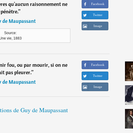
ères qu'aucun raisonnement ne
Facebook
pénètre.
”
Twitter
 de Maupassant
Image
Source:
Une vie, 1883
nir fou, ou par mourir, si on ne
Facebook
it pas pleurer.
”
Twitter
 de Maupassant
Image
tations de Guy de Maupassant