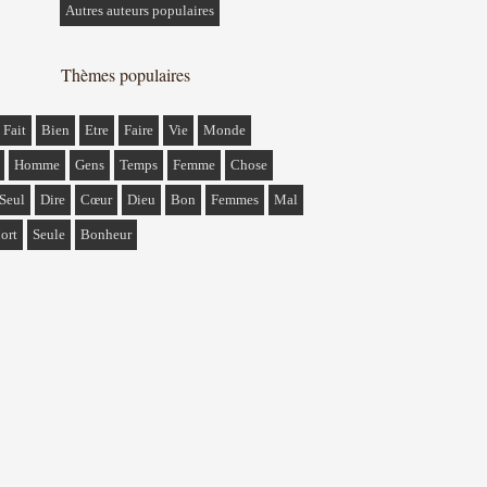
Autres auteurs populaires
Thèmes populaires
Fait
Bien
Etre
Faire
Vie
Monde
Homme
Gens
Temps
Femme
Chose
Seul
Dire
Cœur
Dieu
Bon
Femmes
Mal
ort
Seule
Bonheur