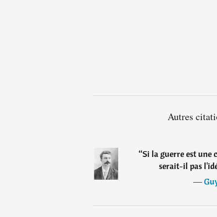
Autres cita
“
Si la guerre est une 
serait-il pas l'i
―
Guy