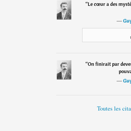
“
Le cœur a des myst
―
Guy
“
On finirait par deve
pouva
―
Guy
Toutes les ci