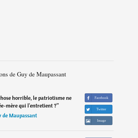
tions de Guy de Maupassant
chose horrible, le patriotisme ne
Facebook
dée-mère qui l'entretient ?
”
Twitter
 de Maupassant
Image