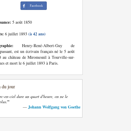
Facebook
ssance:
5 août 1850
ès:
(à 42 ans)
6 juillet 1893
graphie:
Henry-René-Albert-Guy de
assant, est un écrivain français né le 5 août
 au château de Miromesnil à Tourville-sur-
es et mort le 6 juillet 1893 à Paris.
n du jour
rc-en-ciel dure un quart d'heure, on ne le
”
plus.
Johann Wolfgang von Goethe
—