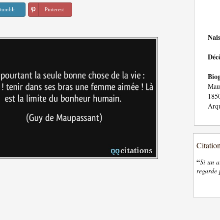
tumblr
Pinterest
Nai
Déc
Bio
Maup
1850
Arqu
Citatio
“
Si un a
regarde 