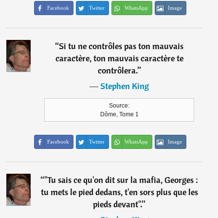
Facebook
Twitter
WhatsApp
Image
“
Si tu ne contrôles pas ton mauvais
caractère, ton mauvais caractère te
contrôlera.
”
―
Stephen King
Source:
Dôme, Tome 1
Facebook
Twitter
WhatsApp
Image
“
"Tu sais ce qu'on dit sur la mafia, Georges :
tu mets le pied dedans, t'en sors plus que les
pieds devant".
”