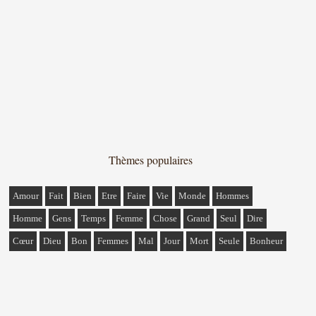
Thèmes populaires
Amour
Fait
Bien
Etre
Faire
Vie
Monde
Hommes
Homme
Gens
Temps
Femme
Chose
Grand
Seul
Dire
Cœur
Dieu
Bon
Femmes
Mal
Jour
Mort
Seule
Bonheur