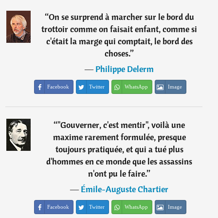
“
On se surprend à marcher sur le bord du
trottoir comme on faisait enfant, comme si
c'était la marge qui comptait, le bord des
choses.
”
―
Philippe Delerm
Facebook
Twitter
WhatsApp
Image
“
"Gouverner, c'est mentir", voilà une
maxime rarement formulée, presque
toujours pratiquée, et qui a tué plus
d'hommes en ce monde que les assassins
n'ont pu le faire.
”
―
Émile-Auguste Chartier
Facebook
Twitter
WhatsApp
Image