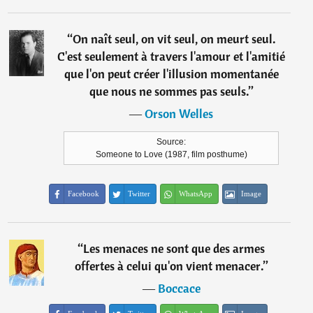
“
On naît seul, on vit seul, on meurt seul.
C'est seulement à travers l'amour et l'amitié
que l'on peut créer l'illusion momentanée
que nous ne sommes pas seuls.
”
―
Orson Welles
Source:
Someone to Love (1987, film posthume)
Facebook
Twitter
WhatsApp
Image
“
Les menaces ne sont que des armes
offertes à celui qu'on vient menacer.
”
―
Boccace