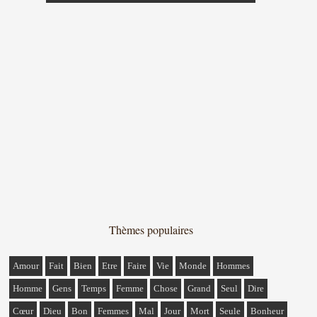
Thèmes populaires
Amour
Fait
Bien
Etre
Faire
Vie
Monde
Hommes
Homme
Gens
Temps
Femme
Chose
Grand
Seul
Dire
Cœur
Dieu
Bon
Femmes
Mal
Jour
Mort
Seule
Bonheur