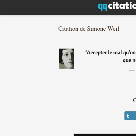
Citation de Simone Weil
“
Accepter le mal qu'o
que n
―
C