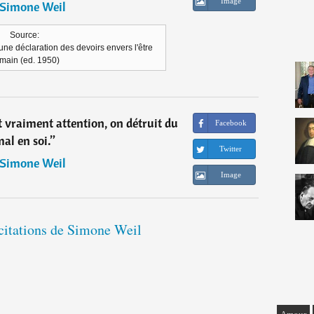
Image
Simone Weil
Source:
ne déclaration des devoirs envers l'être
main (ed. 1950)
it vraiment attention, on détruit du
Facebook
al en soi.
”
Twitter
Simone Weil
Image
 citations de Simone Weil