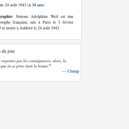
ès:
(à 34 ans)
24 août 1943
graphie:
Simone Adolphine Weil est une
osophe française, née à Paris le 3 février
 et morte à Ashford le 24 août 1943.
n du jour
e regrettes pas les conséquences, alors, la
”
 que tu as prise était la bonne.
Clamp
—