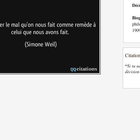
Déc
Bio
phil
1909
Citatio
“
Si tu n
décision