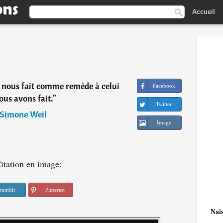
Accueil
n nous fait comme remède à celui
Facebook
ous avons fait.
”
Twitter
Simone Weil
Image
itation en image:
tumblr
Pinterest
Nai