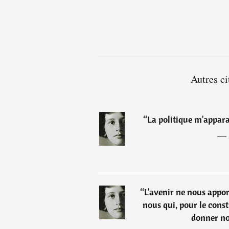
Autres c
“
La politique m'appara
―
“
L'avenir ne nous apport
nous qui, pour le const
donner no