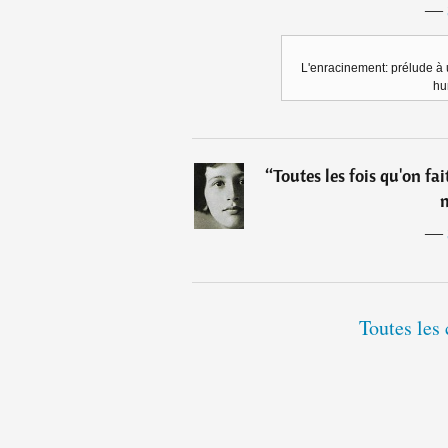
―
L'enracinement: prélude à u
hu
“
Toutes les fois qu'on fa
m
―
Toutes les