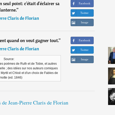
n seul point: c'était d'éclairer sa
Facebook
lanterne.
”
Twitter
rre Claris de Florian
Image
ient quand on veut gagner tout.
”
Facebook
rre Claris de Florian
Twitter
Source:
Image
des poëmes de Ruth et de Tobie, et autres
telle ; des idées sur nos auteurs comiques
de Myrtil et Chloé et d'un choix de Fables de
motte (ed. 1846)
s de Jean-Pierre Claris de Florian