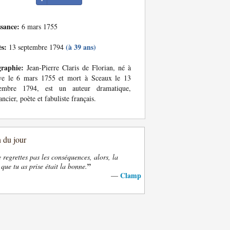
ssance:
6 mars 1755
ès:
(à 39 ans)
13 septembre 1794
graphie:
Jean-Pierre Claris de Florian, né à
ve le 6 mars 1755 et mort à Sceaux le 13
tembre 1794, est un auteur dramatique,
ncier, poète et fabuliste français.
n du jour
e regrettes pas les conséquences, alors, la
”
 que tu as prise était la bonne.
Clamp
—