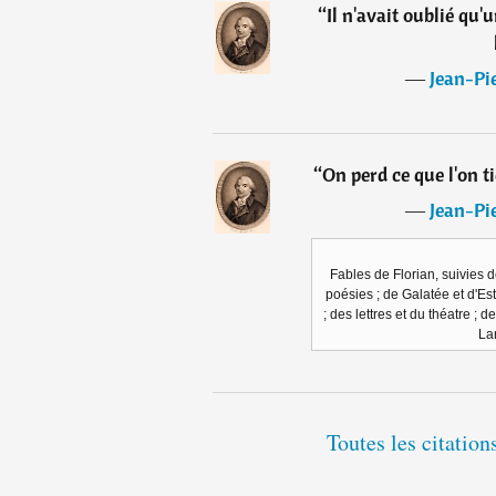
“
Il n'avait oublié qu'u
―
Jean-Pie
“
On perd ce que l'on t
―
Jean-Pie
Fables de Florian, suivies 
poésies ; de Galatée et d'Es
; des lettres et du théatre ; 
La
Toutes les citation