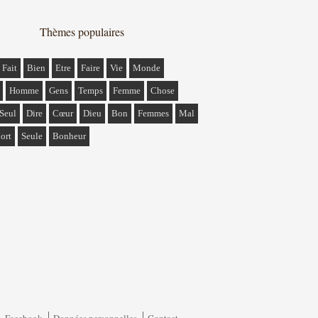
Thèmes populaires
Fait
Bien
Etre
Faire
Vie
Monde
Homme
Gens
Temps
Femme
Chose
Seul
Dire
Cœur
Dieu
Bon
Femmes
Mal
ort
Seule
Bonheur