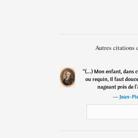
Autres citations 
“
(...) Mon enfant, dans 
ou requin, Il faut dou
nageant près de l'
―
Jean-Pie