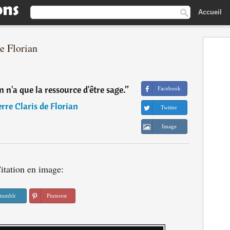
Accueil
de Florian
 n'a que la ressource d'être sage.
”
Facebook
rre Claris de Florian
Twitter
Image
itation en image:
tumblr
Pinterest