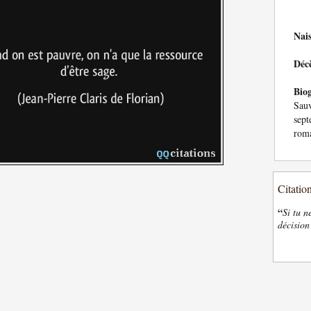
Nai
Déc
Bio
Sau
sep
roma
Citatio
“
Si tu n
décision