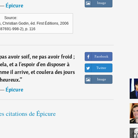
Image
―
Épicure
Source:
, Christian Godin, éd. First Éditions, 2006
-87691-998-2), p. 116
as avoir soif, ne pas avoir froid ;
Facebook
ela, et a l'espoir d'en disposer à
Twitter
mme il arrive, et coulera des jours
heureux.
”
Image
―
Épicure
es citations de Épicure