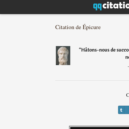
Citation de Épicure
“
Hâtons-nous de succom
n
C