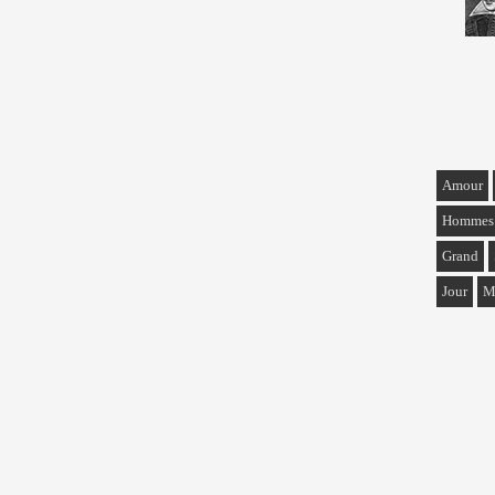
Amour
Hommes
Grand
Jour
M