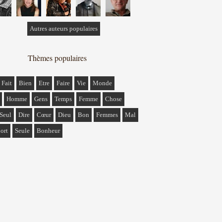
Autres auteurs populaires
Thèmes populaires
Fait
Bien
Etre
Faire
Vie
Monde
Homme
Gens
Temps
Femme
Chose
Seul
Dire
Cœur
Dieu
Bon
Femmes
Mal
ort
Seule
Bonheur