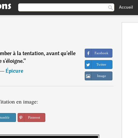
Accueil
ber à la tentation, avant qu'elle
Facebook
e s'éloigne.
”
Twitter
―
Épicure
Image
itation en image:
tumblr
Pinterest