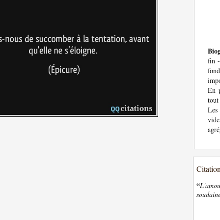
Bio
fin 
fond
impo
En 
tout
Les
vid
agré
Citatio
“
L'amour
soudaine