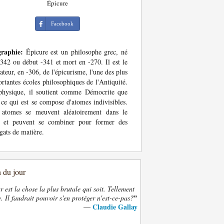
Épicure
Facebook
graphie:
Épicure est un philosophe grec, né
-342 ou début -341 et mort en -270. Il est le
ateur, en -306, de l'épicurisme, l'une des plus
rtantes écoles philosophiques de l'Antiquité.
physique, il soutient comme Démocrite que
 ce qui est se compose d'atomes indivisibles.
 atomes se meuvent aléatoirement dans le
e et peuvent se combiner pour former des
gats de matière.
n du jour
 est la chose la plus brutale qui soit. Tellement
”
. Il faudrait pouvoir s'en protéger n'est-ce-pas?
Claudie Gallay
—