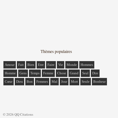
Thèmes populaires
Amour
Fait
Bien
Etre
Faire
Vie
Monde
Hommes
Homme
Gens
Temps
Femme
Chose
Grand
Seul
Dire
Cœur
Dieu
Bon
Femmes
Mal
Jour
Mort
Seule
Bonheur
© 2026 QQ Citations