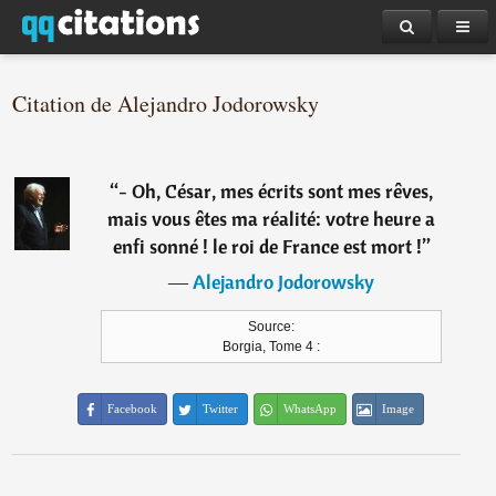
Citation de Alejandro Jodorowsky
“
- Oh, César, mes écrits sont mes rêves,
mais vous êtes ma réalité: votre heure a
enfi sonné ! le roi de France est mort !
”
―
Alejandro Jodorowsky
Source:
Borgia, Tome 4 :
Facebook
Twitter
WhatsApp
Image