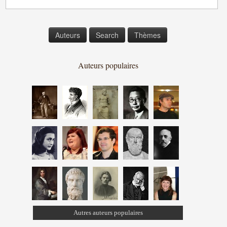
Auteurs
Search
Thèmes
Auteurs populaires
Autres auteurs populaires