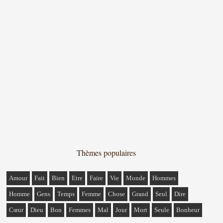
Thèmes populaires
Amour
Fait
Bien
Etre
Faire
Vie
Monde
Hommes
Homme
Gens
Temps
Femme
Chose
Grand
Seul
Dire
Cœur
Dieu
Bon
Femmes
Mal
Jour
Mort
Seule
Bonheur