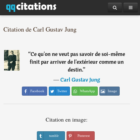
Citation de Carl Gustav Jung
“
Ce qu'on ne veut pas savoir de soi-même
finit par arriver de l'extérieur comme un
destin.
”
―
Carl Gustav Jung
Facebook
Twitter
WhatsApp
Image
Citation en image:
tumblr
Pinterest