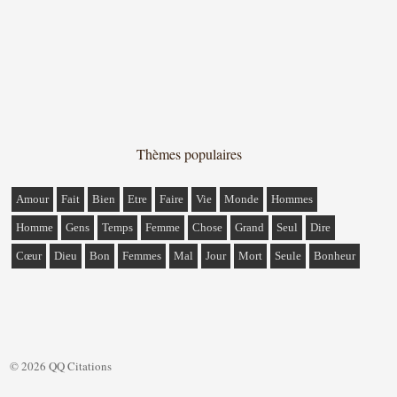
Thèmes populaires
Amour
Fait
Bien
Etre
Faire
Vie
Monde
Hommes
Homme
Gens
Temps
Femme
Chose
Grand
Seul
Dire
Cœur
Dieu
Bon
Femmes
Mal
Jour
Mort
Seule
Bonheur
© 2026 QQ Citations