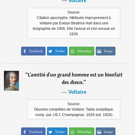
―
Voltaire
Source:
Citation apocryphe. Attribuée improprement à
Voltaire par Evelyn Beatrice Hall dans une
biographie de 1906. Elle l'avoue et s'en excuse en
1939.
Facebook
Twitter
WhatsApp
Image
“
L'amitié d'un grand homme est un bienfait
des dieux.
”
―
Voltaire
Source:
Oeuvres complètes de Voltaire: Table analytique,
comp. par J.B.J. Champagnac. 1826 (ed. 1826)
Facebook
Twitter
WhatsApp
Image