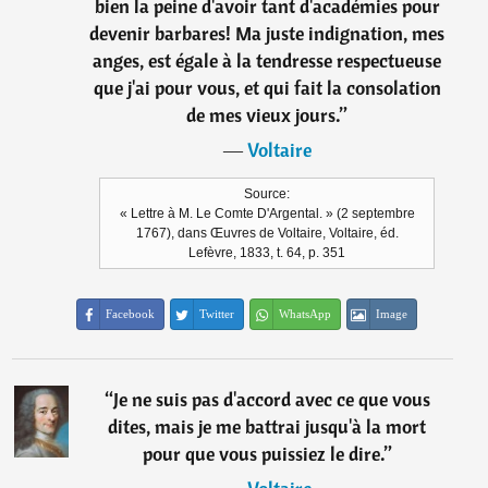
bien la peine d'avoir tant d'académies pour
devenir barbares! Ma juste indignation, mes
anges, est égale à la tendresse respectueuse
que j'ai pour vous, et qui fait la consolation
de mes vieux jours.
”
―
Voltaire
Source:
« Lettre à M. Le Comte D'Argental. » (2 septembre
1767), dans Œuvres de Voltaire, Voltaire, éd.
Lefèvre, 1833, t. 64, p. 351
Facebook
Twitter
WhatsApp
Image
“
Je ne suis pas d'accord avec ce que vous
dites, mais je me battrai jusqu'à la mort
pour que vous puissiez le dire.
”