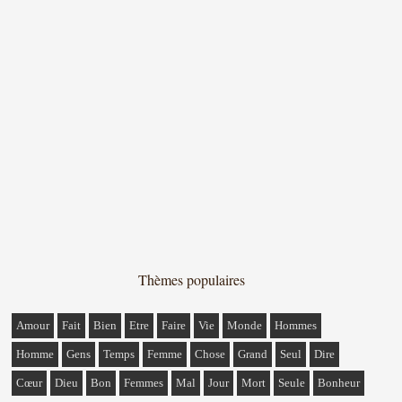
Thèmes populaires
Amour
Fait
Bien
Etre
Faire
Vie
Monde
Hommes
Homme
Gens
Temps
Femme
Chose
Grand
Seul
Dire
Cœur
Dieu
Bon
Femmes
Mal
Jour
Mort
Seule
Bonheur