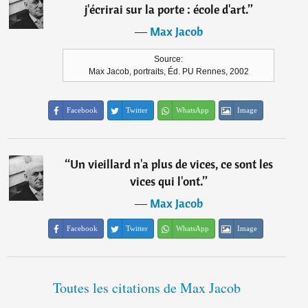
j'écrirai sur la porte : école d'art.
”
―
Max Jacob
Source:
Max Jacob, portraits, Éd. PU Rennes, 2002
Facebook
Twitter
WhatsApp
Image
“
Un vieillard n'a plus de vices, ce sont les
vices qui l'ont.
”
―
Max Jacob
Facebook
Twitter
WhatsApp
Image
Toutes les citations de Max Jacob