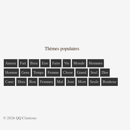
Thèmes populaires
Amour
Fait
Bien
Etre
Faire
Vie
Monde
Hommes
Homme
Gens
Temps
Femme
Chose
Grand
Seul
Dire
Cœur
Dieu
Bon
Femmes
Mal
Jour
Mort
Seule
Bonheur
© 2026 QQ Citations