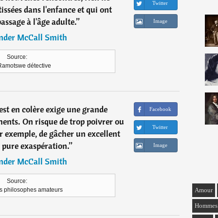
Twitter
issées dans l'enfance et qui ont
assage à l'âge adulte.
”
Image
nder McCall Smith
Source:
amotswe détective
est en colère exige une grande
Facebook
ents. On risque de trop poivrer ou
Twitter
ar exemple, de gâcher un excellent
r pure exaspération.
”
Image
nder McCall Smith
Source:
Amour
s philosophes amateurs
Hommes