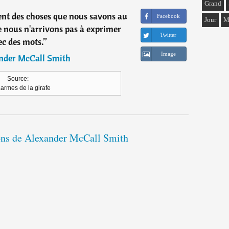
Grand
sent des choses que nous savons au
Facebook
Jour
M
e nous n'arrivons pas à exprimer
Twitter
ec des mots.
”
Image
nder McCall Smith
Source:
armes de la girafe
ions de Alexander McCall Smith