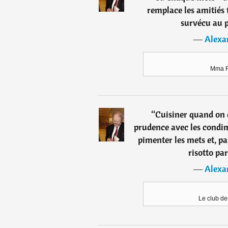
remplace les amitiés t
survécu au p
―
Alexa
Mma R
“
Cuisiner quand on 
prudence avec les condim
pimenter les mets et, p
risotto pa
―
Alexa
Le club de