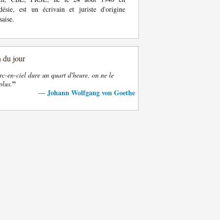
ésie, est un écrivain et juriste d'origine
saise.
n du jour
rc-en-ciel dure un quart d'heure, on ne le
”
plus.
Johann Wolfgang von Goethe
—