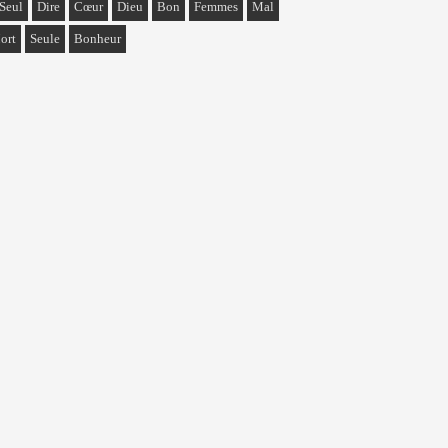
Seul
Dire
Cœur
Dieu
Bon
Femmes
Mal
ort
Seule
Bonheur