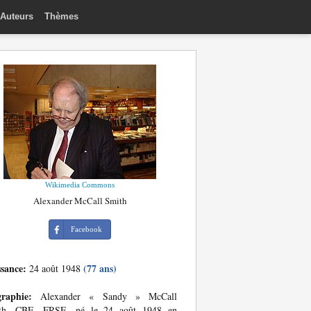
Auteurs
Thèmes
Wikimedia Commons
Alexander McCall Smith
Facebook
ssance:
(77 ans)
24 août 1948
graphie:
Alexander « Sandy » McCall
th, CBE, FRSE, né le 24 août 1948 en