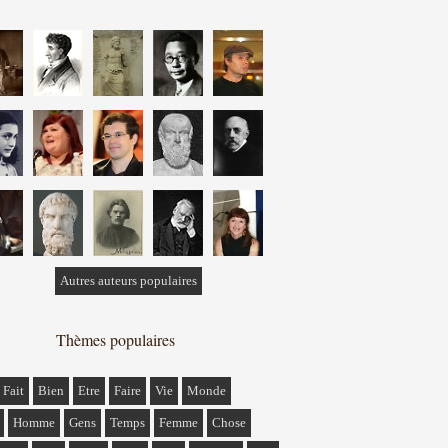
Autres auteurs populaires
Thèmes populaires
Fait
Bien
Etre
Faire
Vie
Monde
Homme
Gens
Temps
Femme
Chose