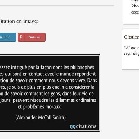
Rhod
écos
itation en image:
Citatio
tumblr
Pinterest
“
Si un a
regarde 