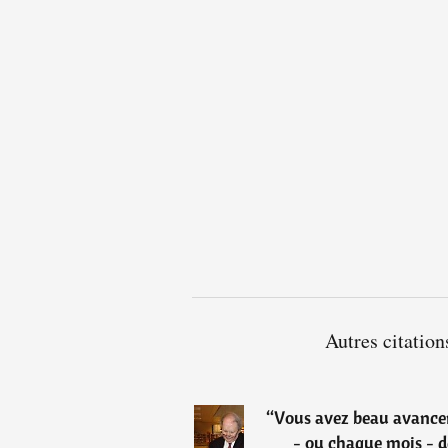
Autres citatio
“
Vous avez beau avancer
- ou chaque mois - d