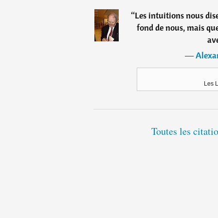
“
Les intuitions nous di
fond de nous, mais qu
av
―
Alexa
Les L
Toutes les citat