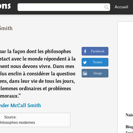
Accueil
Smith
 par la façon dont les philosophes
Facebook
ntact avec le monde répondent à la
Twitter
ment nous devons vivre. Dans mes
 plus enclin à considérer la question
Image
s, dans leur vie de tous les jours,
dilemmes ordinaires et problèmes
moraux.
”
nder McCall Smith
Nai
Source:
philosophes modernes
Bio
Smi