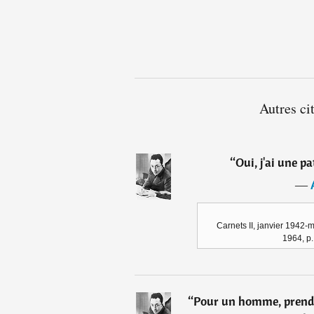
Autres ci
“
Oui, j'ai une pa
―
Carnets II, janvier 1942-
1964, p.
“
Pour un homme, prendre