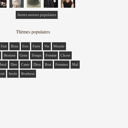
Autres auteurs populaires
Thèmes populaires
Fait
Bien
Etre
Faire
Vie
Monde
Homme
Gens
Temps
Femme
Chose
Seul
Dire
Cœur
Dieu
Bon
Femmes
Mal
ort
Seule
Bonheur