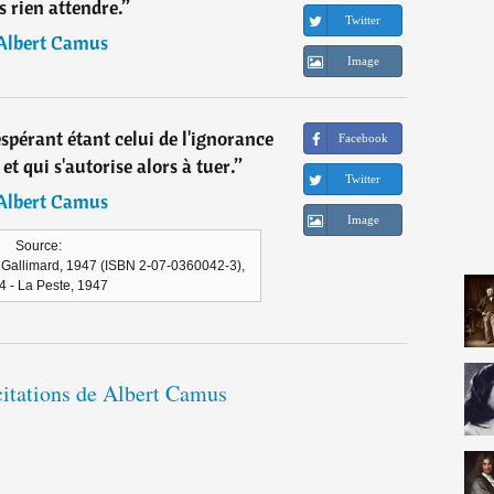
s rien attendre.
”
Twitter
Albert Camus
Image
ésespérant étant celui de l'ignorance
Facebook
 et qui s'autorise alors à tuer.
”
Twitter
Albert Camus
Image
Source:
. Gallimard, 1947 (ISBN 2-07-0360042-3),
4 - La Peste, 1947
citations de Albert Camus