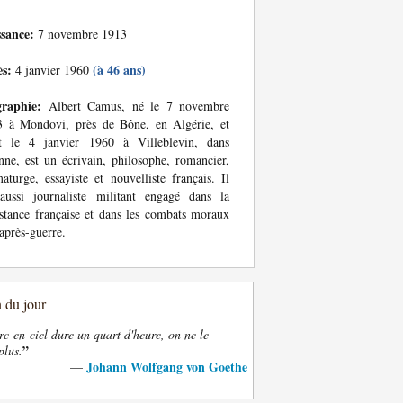
ssance:
7 novembre 1913
ès:
(à 46 ans)
4 janvier 1960
graphie:
Albert Camus, né le 7 novembre
3 à Mondovi, près de Bône, en Algérie, et
t le 4 janvier 1960 à Villeblevin, dans
nne, est un écrivain, philosophe, romancier,
aturge, essayiste et nouvelliste français. Il
aussi journaliste militant engagé dans la
stance française et dans les combats moraux
'après-guerre.
n du jour
rc-en-ciel dure un quart d'heure, on ne le
”
plus.
Johann Wolfgang von Goethe
—