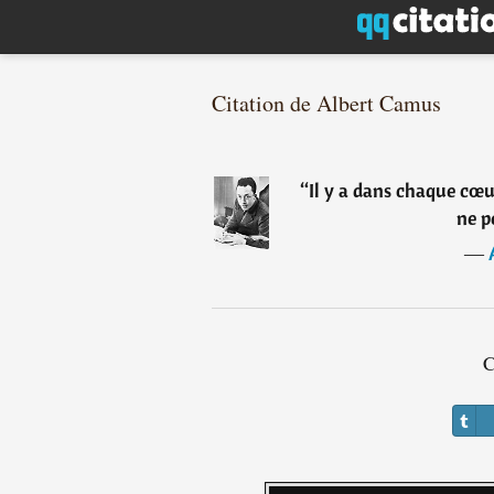
Citation de Albert Camus
“
Il y a dans chaque cœu
ne p
―
C