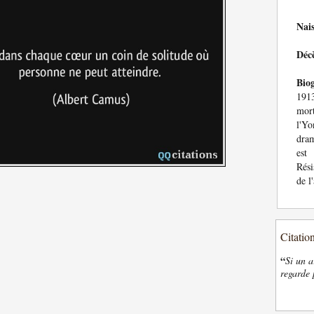
Nai
Déc
Bio
191
mor
l'Yo
dram
est 
Rési
de l
Citatio
“
Si un a
regarde 