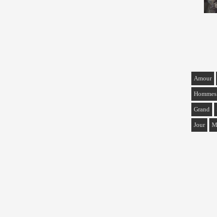
Amour
Hommes
Grand
Jour
M