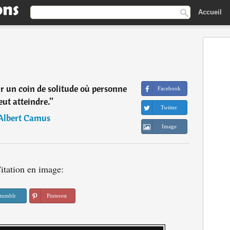
Accueil
r un coin de solitude où personne
Facebook
eut atteindre.
”
Twitter
Albert Camus
Image
itation en image:
tumblr
Pinterest