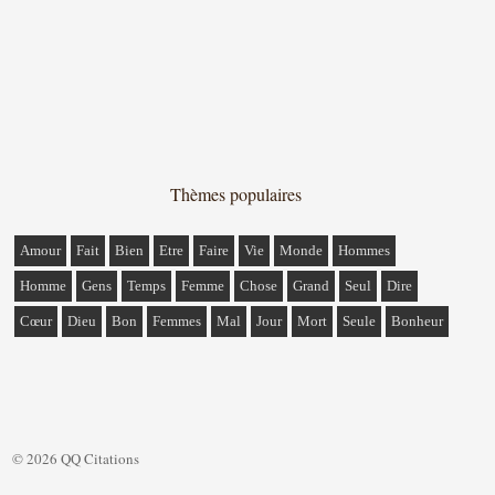
Thèmes populaires
Amour
Fait
Bien
Etre
Faire
Vie
Monde
Hommes
Homme
Gens
Temps
Femme
Chose
Grand
Seul
Dire
Cœur
Dieu
Bon
Femmes
Mal
Jour
Mort
Seule
Bonheur
© 2026 QQ Citations