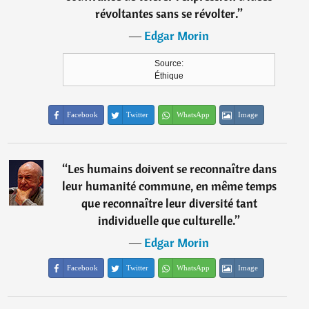
révoltantes sans se révolter.
”
―
Edgar Morin
Source:
Éthique
Facebook
Twitter
WhatsApp
Image
“
Les humains doivent se reconnaître dans
leur humanité commune, en même temps
que reconnaître leur diversité tant
individuelle que culturelle.
”
―
Edgar Morin
Facebook
Twitter
WhatsApp
Image