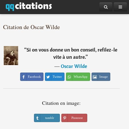
Citation de Oscar Wilde
“
Si on vous donne un bon conseil, refilez-le
vite à un autre.
”
―
Oscar Wilde
Facebook
Twitter
WhatsApp
Image
Citation en image:
tumblr
Pinterest