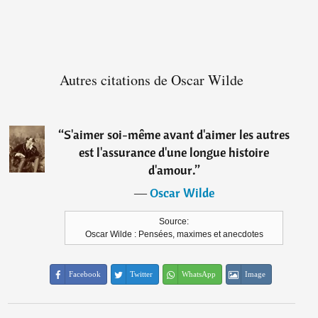
Autres citations de Oscar Wilde
“
S'aimer soi-même avant d'aimer les autres
est l'assurance d'une longue histoire
d'amour.
”
―
Oscar Wilde
Source:
Oscar Wilde : Pensées, maximes et anecdotes
Facebook
Twitter
WhatsApp
Image