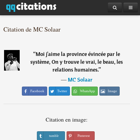
Citation de MC Solaar
“
Moi j'aime la province évincée par le
système, On y trouve le vrai, le beau, les
relations humaines.
”
―
MC Solaar
Facebook
Twitter
WhatsApp
Image
Citation en image:
tumblr
Pinterest