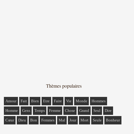
Thèmes populaires
Amour
Fait
Bien
Etre
Faire
Vie
Monde
Hommes
Homme
Gens
Temps
Femme
Chose
Grand
Seul
Dire
Cœur
Dieu
Bon
Femmes
Mal
Jour
Mort
Seule
Bonheur