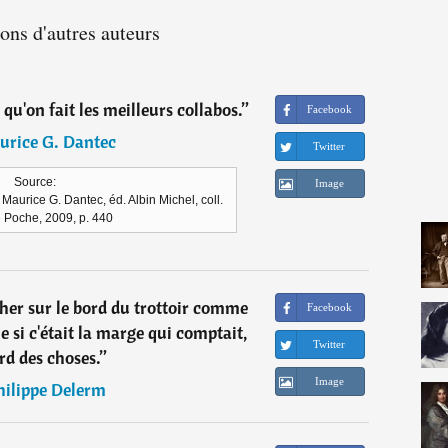
ions d'autres auteurs
s qu'on fait les meilleurs collabos.
”
Facebook
urice G. Dantec
Twitter
Source:
Image
aurice G. Dantec, éd. Albin Michel, coll.
e Poche, 2009, p. 440
her sur le bord du trottoir comme
Facebook
 si c'était la marge qui comptait,
Twitter
rd des choses.
”
Image
hilippe Delerm