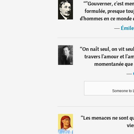
“
"Gouverner, c'est me
formulée, presque touj
d'hommes en ce monde que
―
Émile
“
On naît seul, on vit seu
travers l'amour et l'am
momentanée que n
―
Someone to L
“
Les menaces ne sont qu
vie