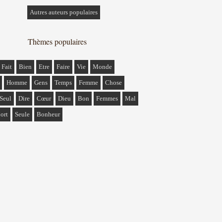
Autres auteurs populaires
Thèmes populaires
Fait
Bien
Etre
Faire
Vie
Monde
Homme
Gens
Temps
Femme
Chose
Seul
Dire
Cœur
Dieu
Bon
Femmes
Mal
ort
Seule
Bonheur