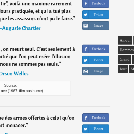
ntir", voilà une maxime rarement
Facebook
ours pratiquée, et qui a tué plus
Twitter
 les assassins n'ont pu le faire.
”
Image
-Auguste Chartier
Amour
l, on meurt seul. C'est seulement à
Facebook
Hommes
itié que l'on peut créer l'illusion
Grand
Twitter
ous ne sommes pas seuls.
”
Jour
M
Image
Orson Welles
Source:
ove (1987, film posthume)
e des armes offertes à celui qu'on
Facebook
nt menacer.
”
Twitter