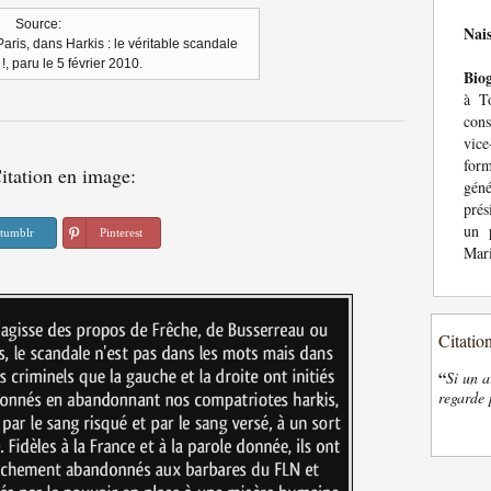
Source:
Nai
 Paris, dans Harkis : le véritable scandale
 !, paru le 5 février 2010.
Bio
à T
cons
vice
for
itation en image:
géné
prés
un 
tumblr
Pinterest
Mari
Citatio
“
Si un a
regarde 