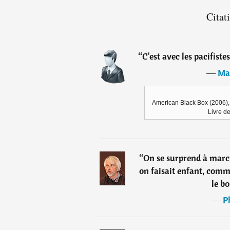
Citat
“
C'est avec les pacifiste
―
Ma
American Black Box (2006), M
Livre d
“
On se surprend à marc
on faisait enfant, comme
le bo
―
P