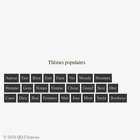
Thèmes populaires
Amour
Fait
Bien
Etre
Faire
Vie
Monde
Hommes
Homme
Gens
Temps
Femme
Chose
Grand
Seul
Dire
Cœur
Dieu
Bon
Femmes
Mal
Jour
Mort
Seule
Bonheur
© 2026 QQ Citations