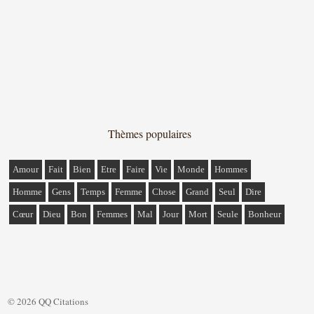
Thèmes populaires
Amour
Fait
Bien
Etre
Faire
Vie
Monde
Hommes
Homme
Gens
Temps
Femme
Chose
Grand
Seul
Dire
Cœur
Dieu
Bon
Femmes
Mal
Jour
Mort
Seule
Bonheur
© 2026 QQ Citations