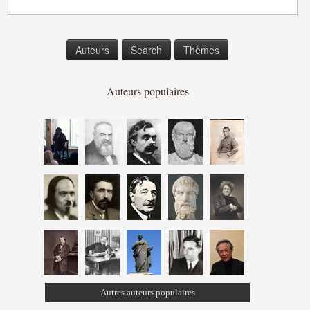
Auteurs
Search
Thèmes
Auteurs populaires
Autres auteurs populaires