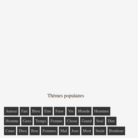
Thèmes populaires
Amour
Fait
Bien
Etre
Faire
Vie
Monde
Hommes
Homme
Gens
Temps
Femme
Chose
Grand
Seul
Dire
Cœur
Dieu
Bon
Femmes
Mal
Jour
Mort
Seule
Bonheur