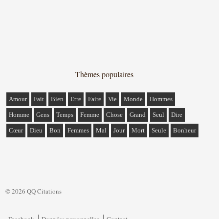
Thèmes populaires
Amour
Fait
Bien
Etre
Faire
Vie
Monde
Hommes
Homme
Gens
Temps
Femme
Chose
Grand
Seul
Dire
Cœur
Dieu
Bon
Femmes
Mal
Jour
Mort
Seule
Bonheur
© 2026 QQ Citations