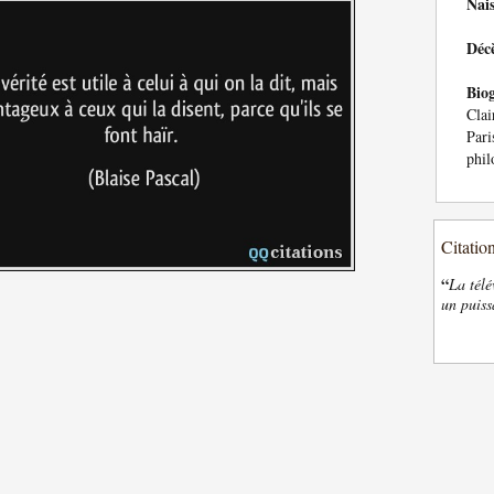
Nai
Déc
Bio
Clai
Pari
phil
Citatio
“
La télé
un puiss