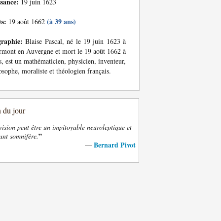
ssance:
19 juin 1623
ès:
(à 39 ans)
19 août 1662
graphie:
Blaise Pascal, né le 19 juin 1623 à
rmont en Auvergne et mort le 19 août 1662 à
s, est un mathématicien, physicien, inventeur,
osophe, moraliste et théologien français.
n du jour
vision peut être un impitoyable neuroleptique et
”
ant somnifère.
Bernard Pivot
—