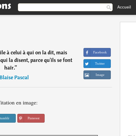
Accueil
ile à celui à qui on la dit, mais
Facebook
i la disent, parce qu'ils se font
Twitter
haïr.
”
Image
Blaise Pascal
itation en image:
tumblr
Pinterest