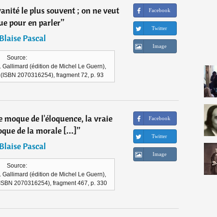
vanité le plus souvent ; on ne veut
Facebook
ue pour en parler
”
Twitter
Blaise Pascal
Image
Source:
 Gallimard (édition de Michel Le Guern),
7 (ISBN 2070316254), fragment 72, p. 93
e moque de l'éloquence, la vraie
Facebook
que de la morale [...]
”
Twitter
Blaise Pascal
Image
Source:
 Gallimard (édition de Michel Le Guern),
 (ISBN 2070316254), fragment 467, p. 330