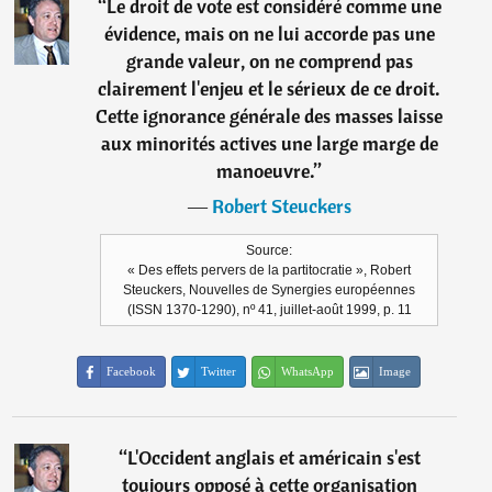
“
Le droit de vote est considéré comme une
évidence, mais on ne lui accorde pas une
grande valeur, on ne comprend pas
clairement l'enjeu et le sérieux de ce droit.
Cette ignorance générale des masses laisse
aux minorités actives une large marge de
manoeuvre.
”
―
Robert Steuckers
Source:
« Des effets pervers de la partitocratie », Robert
Steuckers, Nouvelles de Synergies européennes
(ISSN 1370-1290), nº 41, juillet-août 1999, p. 11
Facebook
Twitter
WhatsApp
Image
“
L'Occident anglais et américain s'est
toujours opposé à cette organisation