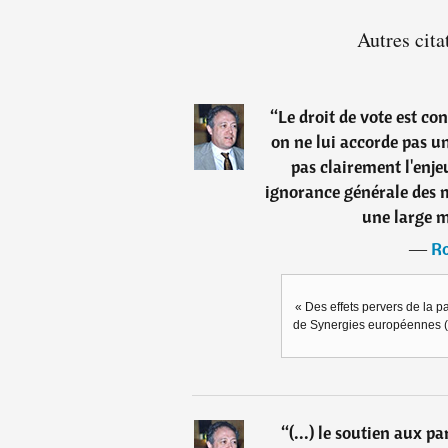
Autres cita
“
Le droit de vote est c
on ne lui accorde pas 
pas clairement l'enjeu
ignorance générale des m
une large 
―
Ro
« Des effets pervers de la p
de Synergies européennes (I
“
(...) le soutien aux p