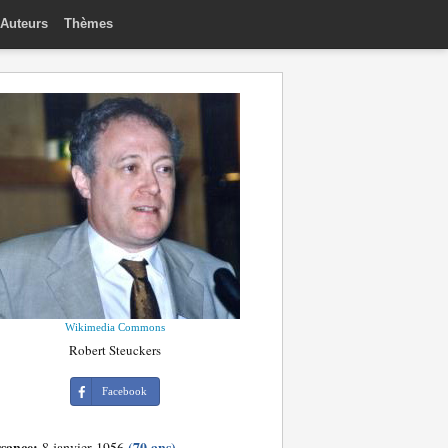
Auteurs
Thèmes
Wikimedia Commons
Robert Steuckers
Facebook
ssance:
(70 ans)
8 janvier 1956