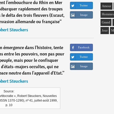
ment l'embouchure du Rhin en Mer
Twitter
Amour
débarquer rapidement des troupes
Hommes
le delta des trois fleuvers (Escaut,
Image
invasion allemande ou française
”
Grand
bert Steuckers
Jour
M
on émergence dans l'histoire, tente
Facebook
ons entre les pouvoirs, non pas pour
Twitter
peuple, mais pour le confisquer
 d'états-majors occultes, qui ne
Image
ace neutre dans l'appareil d'Etat.
”
bert Steuckers
Source:
artitocratie », Robert Steuckers, Nouvelles
SSN 1370-1290), nº 41, juillet-août 1999,
p. 10