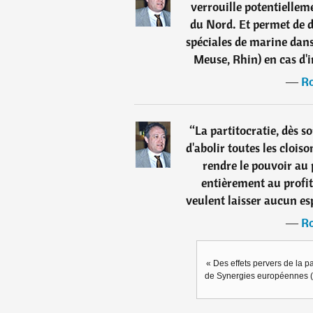
verrouille potentielle
du Nord. Et permet de 
spéciales de marine dans 
Meuse, Rhin) en cas d'
―
Ro
“
La partitocratie, dès s
d'abolir toutes les clois
rendre le pouvoir au 
entièrement au profit
veulent laisser aucun esp
―
Ro
« Des effets pervers de la p
de Synergies européennes (I