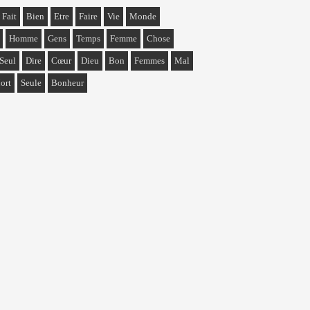
Fait
Bien
Etre
Faire
Vie
Monde
Homme
Gens
Temps
Femme
Chose
Seul
Dire
Cœur
Dieu
Bon
Femmes
Mal
ort
Seule
Bonheur