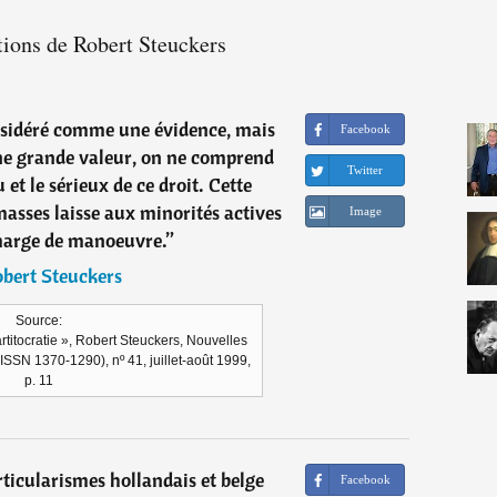
tions de Robert Steuckers
onsidéré comme une évidence, mais
Facebook
une grande valeur, on ne comprend
Twitter
 et le sérieux de ce droit. Cette
asses laisse aux minorités actives
Image
marge de manoeuvre.
”
bert Steuckers
Source:
artitocratie », Robert Steuckers, Nouvelles
SSN 1370-1290), nº 41, juillet-août 1999,
p. 11
articularismes hollandais et belge
Facebook