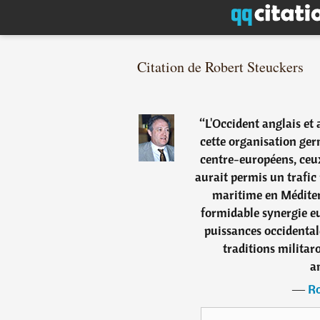
Citation de Robert Steuckers
“
L'Occident anglais et 
cette organisation ge
centre-européens, ceu
aurait permis un trafic 
maritime en Méditer
formidable synergie e
puissances occidental
traditions militar
a
―
Ro