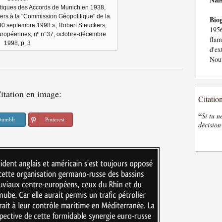
itiques des Accords de Munich en 1938,
ers à la "Commission Géopolitique" de la
Bio
30 septembre 1998 », Robert Steuckers,
195
uropéennes, nº n°37, octobre-décembre
fla
1998, p. 3
d'e
Nouv
itation en image:
Citatio
“
Si tu n
tumblr
Pinterest
décision