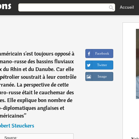
Accueil
américain s'est toujours opposé à
Facebook
rmano-russe des bassins fluviaux
Twitter
x du Rhin et du Danube. Car elle
pétrolier soustrait à leur contrôle
Image
ranée. La perspective de cette
uro-russe était le cauchemar des
es. Elle explique bon nombre de
o-diplomatiques anglaises et
méricaines
”
bert Steuckers
Nai
Source: