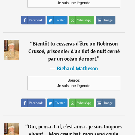
Je suis une légende
Facebook
Twitter
WhatsApp
Image
“
Bientôt tu cesseras d'être un Robinson
Crusoé, prisonnier d'un îlot de nuit cerné
par un océan de mort.
”
―
Richard Matheson
Source:
Je suis une légende
Facebook
Twitter
WhatsApp
Image
“
Oui, pensa-t-il, c'est ainsi : je suis toujours
vivant... Mon cœur bat, mon sang coule,