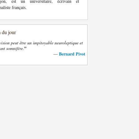
gon, est un universitaire, écrivain et
naliste français.
n du jour
vision peut être un impitoyable neuroleptique et
”
ant somnifère.
Bernard Pivot
—