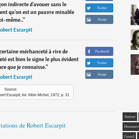
on indirecte d'avouer sans le
Twitter
ment qu'on est un pauvre minable
oi-même..
”
Image
obert Escarpit
 certaine méchanceté à rire de
Facebook
é est bien le signe le plus évident
Twitter
ce que je connaisse.
”
Image
obert Escarpit
Source:
ert Escarpit, éd. Albin Michel, 1972, p. 31
Amour
itations de Robert Escarpit
Hommes
Grand