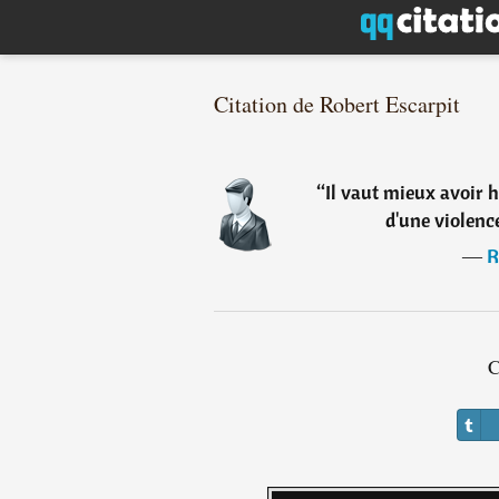
Citation de Robert Escarpit
“
Il vaut mieux avoir h
d'une violenc
―
R
C