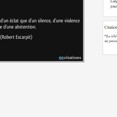
Lan
jour
Citatio
“
La télé
un puiss