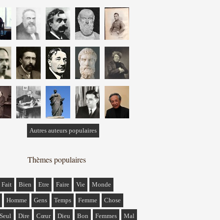
Autres auteurs populaires
Thèmes populaires
Fait
Bien
Etre
Faire
Vie
Monde
Homme
Gens
Temps
Femme
Chose
Seul
Dire
Cœur
Dieu
Bon
Femmes
Mal