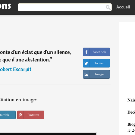
Accueil
onte d'un éclat que d'un silence,
Facebook
e que d'une abstention.
”
Twitter
obert Escarpit
Image
itation en image:
Nai
Déc
tumblr
Pinterest
Bio
le 2