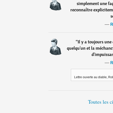
simplement une faç
reconnaître explicite
s
―
R
“
Il y a toujours une
quelqu'un et la méchancet
d'impuissan
―
R
Lettre ouverte au diable, Rob
Toutes les c