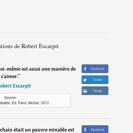
ations de Robert Escarpit
soi-même est aussi une manière de
Facebook
s'aimer.
”
Twitter
obert Escarpit
Image
Source:
 diable, Éd. Paris, Michel, 1972
chain était un pauvre minable est
Facebook