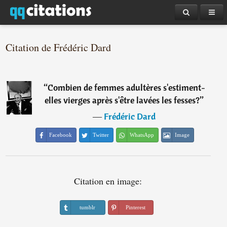
Citation de Frédéric Dard
“
Combien de femmes adultères s'estiment-
elles vierges après s'être lavées les fesses?
”
―
Frédéric Dard
Facebook
Twitter
WhatsApp
Image
Citation en image:
tumblr
Pinterest