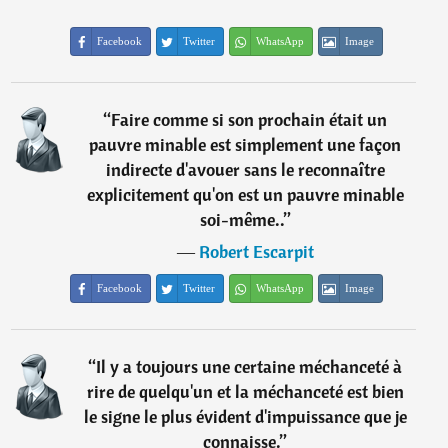
Facebook
Twitter
WhatsApp
Image
“
Faire comme si son prochain était un
pauvre minable est simplement une façon
indirecte d'avouer sans le reconnaître
explicitement qu'on est un pauvre minable
soi-même..
”
―
Robert Escarpit
Facebook
Twitter
WhatsApp
Image
“
Il y a toujours une certaine méchanceté à
rire de quelqu'un et la méchanceté est bien
le signe le plus évident d'impuissance que je
connaisse.
”