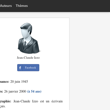
Auteurs
Thèmes
Jean-Claude Izzo
Facebook
ssance:
20 juin 1945
ès:
(à 54 ans)
26 janvier 2000
graphie:
Jean-Claude Izzo est un écrivain
çais.