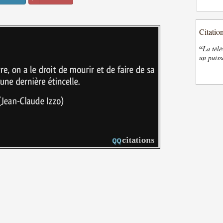
Citatio
“
La télé
un puiss