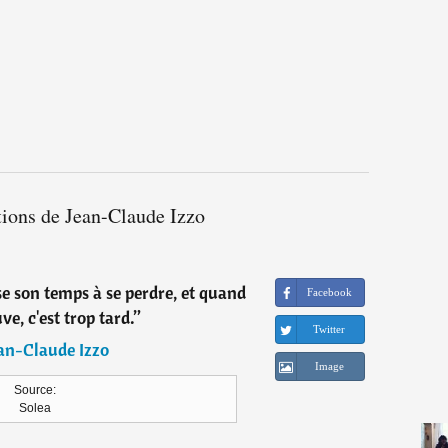
tions de Jean-Claude Izzo
se son temps à se perdre, et quand
Facebook
ve, c'est trop tard.
”
Twitter
an-Claude Izzo
Image
Source:
Solea