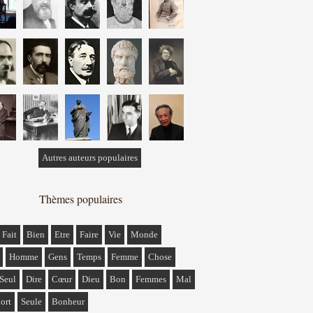
Autres auteurs populaires
Thèmes populaires
Fait
Bien
Etre
Faire
Vie
Monde
Homme
Gens
Temps
Femme
Chose
Seul
Dire
Cœur
Dieu
Bon
Femmes
Mal
ort
Seule
Bonheur