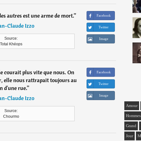
 des autres est une arme de mort.
”
Facebook
an-Claude Izzo
Twitter
Source:
Image
Total Khéops
e courait plus vite que nous. On
Facebook
er, elle nous rattrapait toujours au
Twitter
n d'une rue.
”
Image
an-Claude Izzo
Amour
Source:
Hommes
Chourmo
Grand
Jour
M