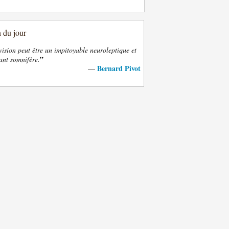
n du jour
vision peut être un impitoyable neuroleptique et
”
ant somnifère.
Bernard Pivot
—