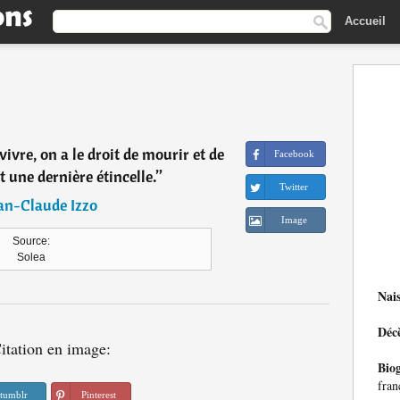
Accueil
ivre, on a le droit de mourir et de
Facebook
t une dernière étincelle.
”
Twitter
an-Claude Izzo
Image
Source:
Solea
Nai
Déc
itation en image:
Bio
fran
tumblr
Pinterest