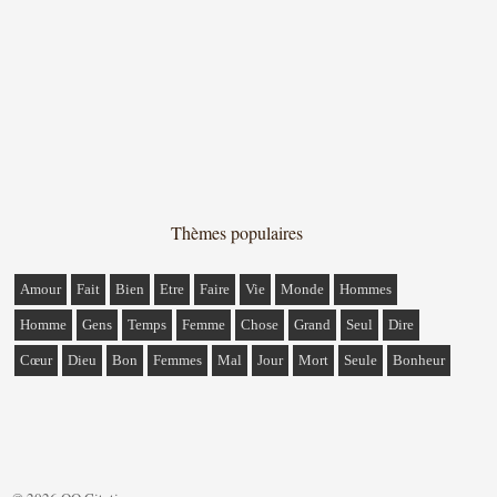
Thèmes populaires
Amour
Fait
Bien
Etre
Faire
Vie
Monde
Hommes
Homme
Gens
Temps
Femme
Chose
Grand
Seul
Dire
Cœur
Dieu
Bon
Femmes
Mal
Jour
Mort
Seule
Bonheur