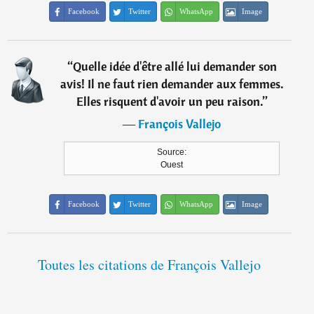
Facebook
Twitter
WhatsApp
Image
“
Quelle idée d'être allé lui demander son
avis! Il ne faut rien demander aux femmes.
Elles risquent d'avoir un peu raison.
”
―
François Vallejo
Source:
Ouest
Facebook
Twitter
WhatsApp
Image
Toutes les citations de François Vallejo