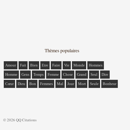
Thèmes populaires
Amour
Fait
Bien
Etre
Faire
Vie
Monde
Hommes
Homme
Gens
Temps
Femme
Chose
Grand
Seul
Dire
Cœur
Dieu
Bon
Femmes
Mal
Jour
Mort
Seule
Bonheur
© 2026 QQ Citations