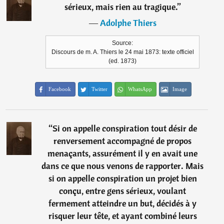
sérieux, mais rien au tragique.
”
―
Adolphe Thiers
Source:
Discours de m. A. Thiers le 24 mai 1873: texte officiel
(ed. 1873)
Facebook
Twitter
WhatsApp
Image
“
Si on appelle conspiration tout désir de
renversement accompagné de propos
menaçants, assurément il y en avait une
dans ce que nous venons de rapporter. Mais
si on appelle conspiration un projet bien
conçu, entre gens sérieux, voulant
fermement atteindre un but, décidés à y
risquer leur tête, et ayant combiné leurs