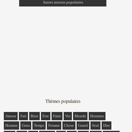
Autres auteurs populaires
Thèmes populaires
Amour
Fait
Bien
Etre
Faire
Vie
Monde
Hommes
Homme
Gens
Temps
Femme
Chose
Grand
Seul
Dire