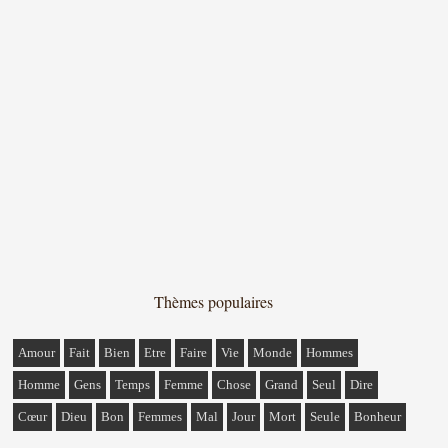
Thèmes populaires
Amour
Fait
Bien
Etre
Faire
Vie
Monde
Hommes
Homme
Gens
Temps
Femme
Chose
Grand
Seul
Dire
Cœur
Dieu
Bon
Femmes
Mal
Jour
Mort
Seule
Bonheur