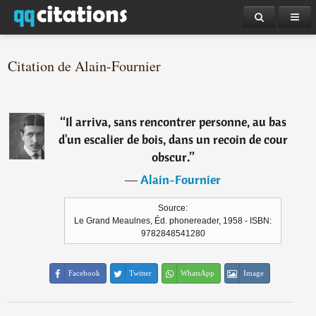
Citation de Alain-Fournier
“
Il arriva, sans rencontrer personne, au bas
d'un escalier de bois, dans un recoin de cour
obscur.
”
―
Alain-Fournier
Source:
Le Grand Meaulnes, Éd. phonereader, 1958 - ISBN:
9782848541280
Facebook
Twitter
WhatsApp
Image