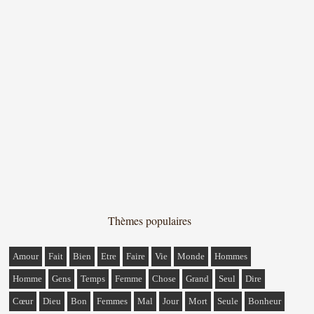
Thèmes populaires
Amour
Fait
Bien
Etre
Faire
Vie
Monde
Hommes
Homme
Gens
Temps
Femme
Chose
Grand
Seul
Dire
Cœur
Dieu
Bon
Femmes
Mal
Jour
Mort
Seule
Bonheur