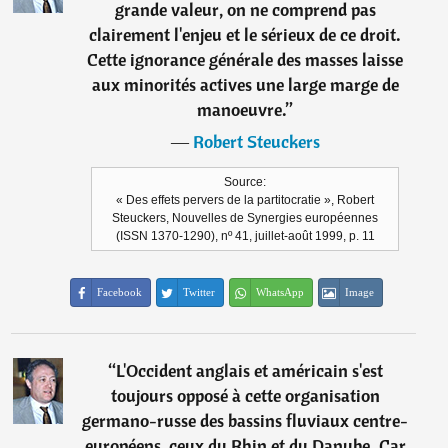
grande valeur, on ne comprend pas
clairement l'enjeu et le sérieux de ce droit.
Cette ignorance générale des masses laisse
aux minorités actives une large marge de
manoeuvre.
”
―
Robert Steuckers
Source:
« Des effets pervers de la partitocratie », Robert
Steuckers, Nouvelles de Synergies européennes
(ISSN 1370-1290), nº 41, juillet-août 1999, p. 11
Facebook
Twitter
WhatsApp
Image
“
L'Occident anglais et américain s'est
toujours opposé à cette organisation
germano-russe des bassins fluviaux centre-
européens, ceux du Rhin et du Danube. Car